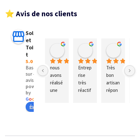
⭐ Avis de nos clients
Sol
et
Toi
lomel lomel
Kenzy Prentys
mikael 
t
il y a 9 mois
il y a 9 mois
il y a 9 moi
5.0
Basé
nous 
Entrep
Très 
J’ai
sur 4
avons 
rise 
bon 
fait
avis
réalisé 
très 
artisan 
app
powered
une 
réactif
répon
cet
by
vérand
, 
d à 
en
G
o
o
g
l
e
a qui 
chanti
toutes 
ris
évaluez-nous sur
néces
er 
vos 
pou
sitait 
toujou
deman
ré
plusie
rs 
des il a 
tio
urs 
propre 
effect
co