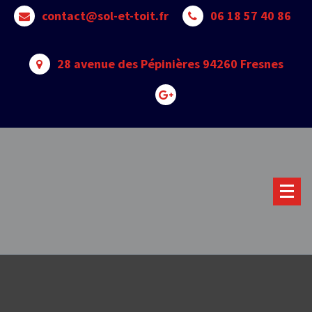
Skip
contact@sol-et-toit.fr
06 18 57 40 86
to
content
28 avenue des Pépinières 94260 Fresnes