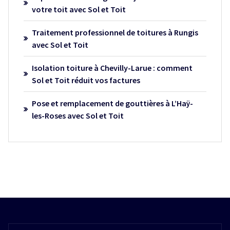
café 
re
votre toit avec Sol et Toit
bien 
ma
Traitement professionnel de toitures à Rungis
mérité 
vi
avec Sol et Toit
! Le 
nt 
résulta
cet
Isolation toiture à Chevilly-Larue : comment
t est 
en
Sol et Toit réduit vos factures
top et 
ris
nous 
pou
Pose et remplacement de gouttières à L’Haÿ-
somm
tou
les-Roses avec Sol et Toit
es 
tr
ravisd’
x d
avoir 
toi
choisi 
: 
« sol 
sé
et toi  
x, 
». nous 
qua
ferons 
et 
de 
ex